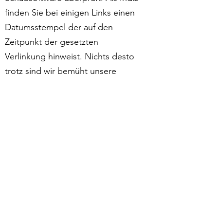
finden Sie bei einigen Links einen
Datumsstempel der auf den
Zeitpunkt der gesetzten
Verlinkung hinweist. Nichts desto
trotz sind wir bemüht unsere
Besucher vor rechtswidrigen
Inhalten und Schadsoftware zu
schützen weshalb wir
stichprobenartig die gesetzten
Links in wiederkehrenden
Intervallen untersuchen. Bei
etwaigen Rechtsverletzungen
werden die gesetzten Links
selbstverständlich umgehend
entfernt.